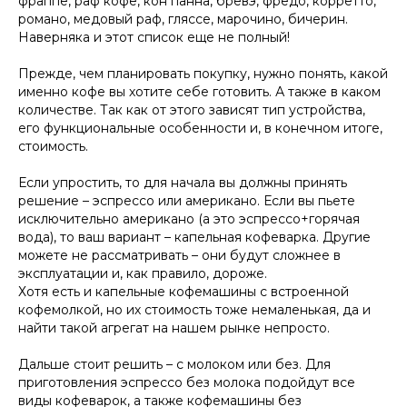
фраппе, раф кофе, кон панна, бревэ, фредо, корретто,
романо, медовый раф, гляссе, марочино, бичерин.
Наверняка и этот список еще не полный!
Прежде, чем планировать покупку, нужно понять, какой
именно кофе вы хотите себе готовить. А также в каком
количестве. Так как от этого зависят тип устройства,
его функциональные особенности и, в конечном итоге,
стоимость.
Если упростить, то для начала вы должны принять
решение – эспрессо или американо. Если вы пьете
исключительно американо (а это эспрессо+горячая
вода), то ваш вариант – капельная кофеварка. Другие
можете не рассматривать – они будут сложнее в
эксплуатации и, как правило, дороже.
Хотя есть и капельные кофемашины с встроенной
кофемолкой, но их стоимость тоже немаленькая, да и
найти такой агрегат на нашем рынке непросто.
Дальше стоит решить – с молоком или без. Для
приготовления эспрессо без молока подойдут все
виды кофеварок, а также кофемашины без