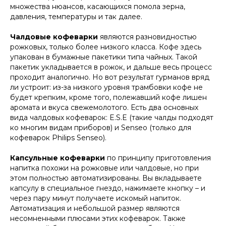
множества нюансов, касающихся помола зерна,
давления, температуры и так далее.
Чалдовые кофеварки
являются разновидностью
рожковых, только более низкого класса. Кофе здесь
упакован в бумажные пакетики типа чайных. Такой
пакетик укладывается в рожок, и дальше весь процесс
проходит аналогично. Но вот результат гурманов вряд
ли устроит: из-за низкого уровня трамбовки кофе не
будет крепким, кроме того, полежавший кофе лишен
аромата и вкуса свежемолотого. Есть два основных
вида чалдовых кофеварок: E.S.E (такие чалды подходят
ко многим видам приборов) и Senseo (только для
кофеварок Philips Senseo).
Капсульные кофеварки
по принципу приготовления
напитка похожи на рожковые или чалдовые, но при
этом полностью автоматизированы. Вы вкладываете
капсулу в специальное гнездо, нажимаете кнопку – и
через пару минут получаете искомый напиток.
Автоматизация и небольшой размер являются
несомненными плюсами этих кофеварок. Также