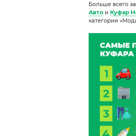
Больше всего з
Авто
и
Куфар Н
категории «Мода