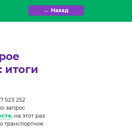
← Назад
рое
: итоги
7 523 252
ко запрос
есте
, на этот раз
то транспортное