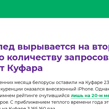
пед вырывается на вто
о количеству запросов
т Куфара
сенних месяца белорусы оставили на Куфаре 23
нкуренции оказался внесезонный iPhone. Одна
 зимнем рейтинге очутившийся
лишь на 20-м м
орое. С приближением теплого времени года э
на Куфаре 3 165 160 раз.