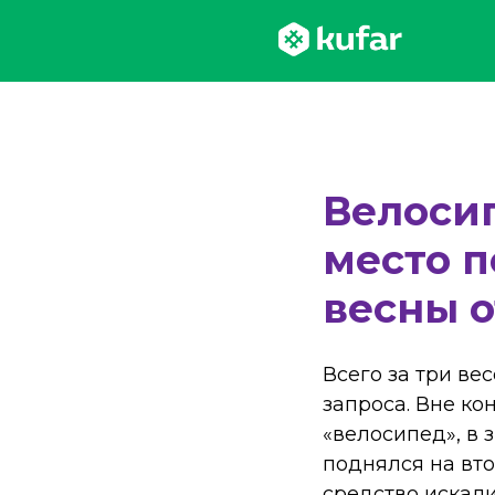
Велоси
место п
весны о
Всего за три ве
запроса. Вне ко
«велосипед», в
поднялся на вт
средство искали 