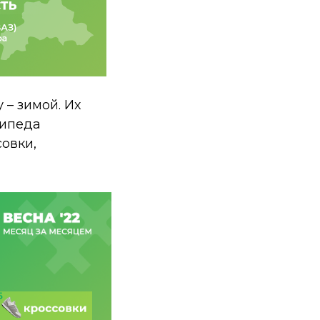
 – зимой. Их
сипеда
овки,