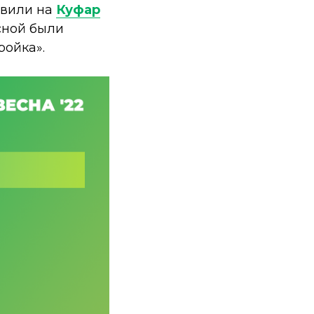
авили на
Куфар
сной были
ройка».