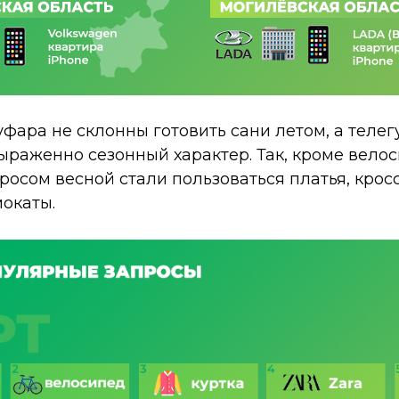
фара не склонны готовить сани летом, а телегу
ыраженно сезонный характер. Так, кроме вело
сом весной стали пользоваться платья, кросс
окаты.