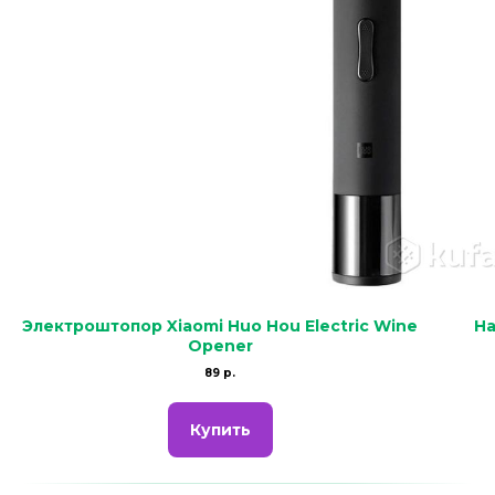
Электроштопор Xiaomi Huo Hou Electric Wine
На
Opener
89 р.
Купить