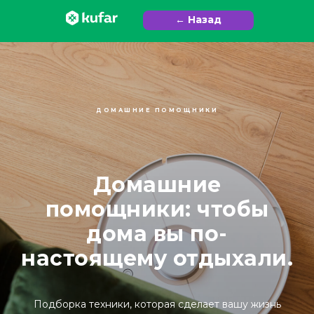
← Назад
ДОМАШНИЕ ПОМОЩНИКИ
Домашние
помощники: чтобы
дома вы по-
настоящему отдыхали.
Подборка техники, которая сделает вашу жизнь